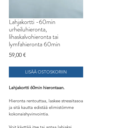
Lahjakortti -60min
urheiluhieronta,
lihaskalvohieronta tai
lymfahieronta 60min
Hinta
59,00 €
LISÄÄ OSTOSKORIIN
Lahjakortti 60min hierontaan.
Hieronta rentouttaa, laskee stressitasoa
ja sitä kautta edistää elimistömme
kokonaishyvinvointia.
Voit käyttää itse tai antaa lahjaksi.