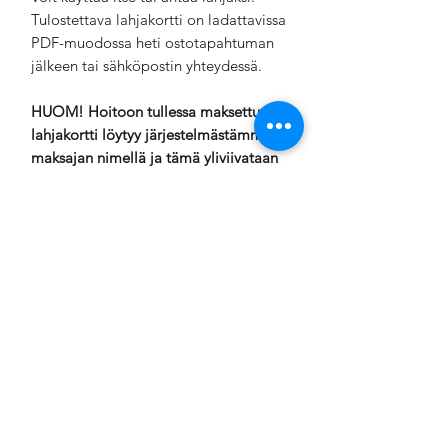
Tulostettava lahjakortti on ladattavissa
PDF-muodossa heti ostotapahtuman
jälkeen tai sähköpostin yhteydessä.
HUOM! Hoitoon tullessa maksettu
lahjakortti löytyy järjestelmästämme
maksajan nimellä ja tämä yliviivataan
kun lahjakortti on käytetty. Muista
ilmoittaa siis lahjakortin saajalle, että
lahjakortti lunastetaan paikan päällä
mainitsemalla maksajan nimi!
Lahjakortti on voimassa 12kk
ostohetkestä.
Pirkanmaan Urheiluhierontacenter
Tarvitsetko apua?