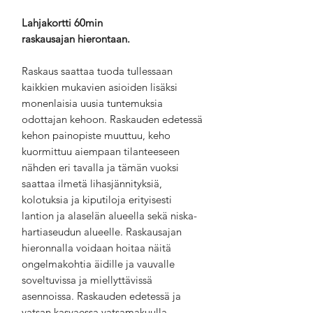
Lahjakortti 60min
raskausajan hierontaan.
Raskaus saattaa tuoda tullessaan
kaikkien mukavien asioiden lisäksi
monenlaisia uusia tuntemuksia
odottajan kehoon. Raskauden edetessä
kehon painopiste muuttuu, keho
kuormittuu aiempaan tilanteeseen
nähden eri tavalla ja tämän vuoksi
saattaa ilmetä lihasjännityksiä,
kolotuksia ja kiputiloja erityisesti
lantion ja alaselän alueella sekä niska-
hartiaseudun alueelle. Raskausajan
hieronnalla voidaan hoitaa näitä
ongelmakohtia äidille ja vauvalle
soveltuvissa ja miellyttävissä
asennoissa. Raskauden edetessä ja
vatsan kasvaessa vatsamakuulla