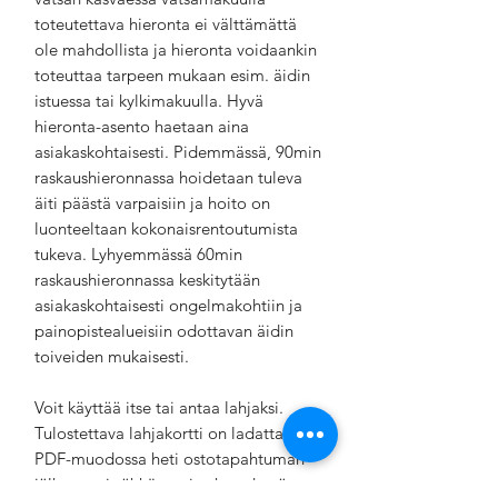
toteutettava hieronta ei välttämättä
ole mahdollista ja hieronta voidaankin
toteuttaa tarpeen mukaan esim. äidin
istuessa tai kylkimakuulla. Hyvä
hieronta-asento haetaan aina
asiakaskohtaisesti. Pidemmässä, 90min
raskaushieronnassa hoidetaan tuleva
äiti päästä varpaisiin ja hoito on
luonteeltaan kokonaisrentoutumista
tukeva. Lyhyemmässä 60min
raskaushieronnassa keskitytään
asiakaskohtaisesti ongelmakohtiin ja
painopistealueisiin odottavan äidin
toiveiden mukaisesti.
Voit käyttää itse tai antaa lahjaksi.
Tulostettava lahjakortti on ladattavissa
PDF-muodossa heti ostotapahtuman
jälkeen tai sähköpostin yhteydessä.